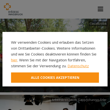
Cincelli/dibk
Wir verwenden Cookies und erlauben das Setzen
von Drittanbieter-Cookies. Weitere Informationen
und wie Sie Cookies deaktivieren können finden Sie
hier
. Wenn Sie mit der Navigation fortfahren,
stimmen Sie der Verwendung zu.
Datenschutz
Neuer Pilgerweg Via
ALLE COOKIES AKZEPTIEREN
Laudato si’
Arbeitskreis Jakob Gapp/Johannes Erler