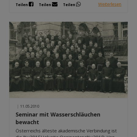
Weiterlesen
Teilen
Teilen
Teilen
|
11.05.2010
Seminar mit Wasserschläuchen
bewacht
Österreichs älteste akademische Verbindung ist
die %u201EHelvetia Oenipontana%u201D. Von