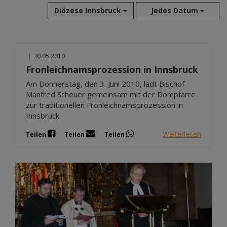
Diözese Innsbruck
Jedes Datum
Aug 2026
|
30.05.2010
Jul 2026
Fronleichnamsprozession in Innsbruck
Jun 2026
Am Donnerstag, den 3. Juni 2010, lädt Bischof
Mai 2026
Manfred Scheuer gemeinsam mit der Dompfarre
Apr 2026
zur traditionellen Fronleichnamsprozession in
Mär 2026
Innsbruck.
Feb 2026
Weiterlesen
Teilen
Teilen
Teilen
Jan 2026
Dez 2025
Nov 2025
Okt 2025
Sep 2025