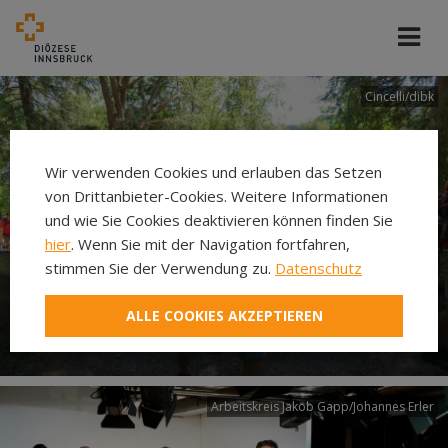
Cincelli/dibk
Wir verwenden Cookies und erlauben das Setzen
von Drittanbieter-Cookies. Weitere Informationen
und wie Sie Cookies deaktivieren können finden Sie
hier
. Wenn Sie mit der Navigation fortfahren,
stimmen Sie der Verwendung zu.
Datenschutz
Neuer Pilgerweg Via
ALLE COOKIES AKZEPTIEREN
Laudato si’
Arbeitskreis Jakob Gapp/Johannes Erler