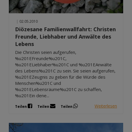
|
02.05.2010
Diözesane Familienwallfahrt: Christen
Freunde, Liebhaber und Anwälte des
Lebens
Die Christen seien aufgerufen,
%u201EFreunde%u201C,
%u201ELiebhaber%u201C und %u201EAnwälte
des Lebens%u201C zu sein. Sie seien aufgerufen,
%u201EZeugnis zu geben für die Würde des
Menschen%u201C und
%u201ELebensräume%u201C zu schaffen,
%u201Ein dene...
Weiterlesen
Teilen
Teilen
Teilen