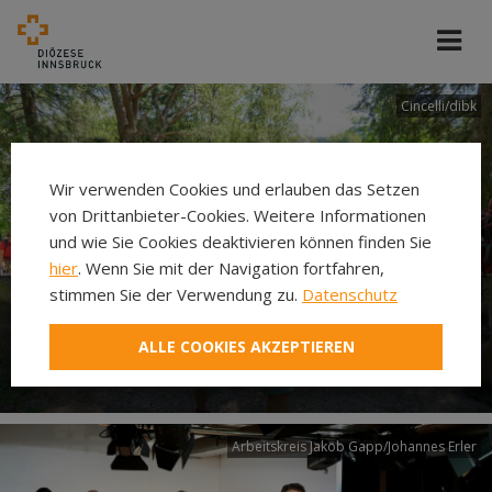
Cincelli/dibk
Wir verwenden Cookies und erlauben das Setzen
von Drittanbieter-Cookies. Weitere Informationen
und wie Sie Cookies deaktivieren können finden Sie
hier
. Wenn Sie mit der Navigation fortfahren,
stimmen Sie der Verwendung zu.
Datenschutz
Neuer Pilgerweg Via
ALLE COOKIES AKZEPTIEREN
Laudato si’
Arbeitskreis Jakob Gapp/Johannes Erler