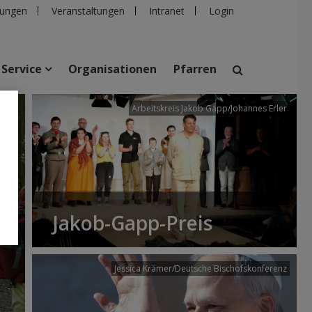
ungen
Veranstaltungen
Intranet
Login
Service
Organisationen
Pfarren
/dibk
Arbeitskreis Jakob Gapp/Johannes Erler
suchen
taltungen
Personen
Pfarren
Einrichtungen
Jakob-Gapp-Preis
Jessica Krämer/Deutsche Bischofskonferenz