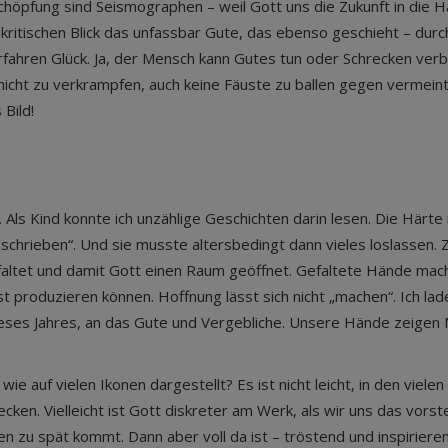
Schöpfung sind Seismographen – weil Gott uns die Zukunft in die 
 kritischen Blick das unfassbar Gute, das ebenso geschieht – du
hren Glück. Ja, der Mensch kann Gutes tun oder Schrecken verbre
nicht zu verkrampfen, auch keine Fäuste zu ballen gegen vermeint
 Bild!
ls Kind konnte ich unzählige Geschichten darin lesen. Die Härte 
schrieben“. Und sie musste altersbedingt dann vieles loslassen. 
efaltet und damit Gott einen Raum geöffnet. Gefaltete Hände mach
st produzieren können. Hoffnung lässt sich nicht „machen“. Ich la
ieses Jahres, an das Gute und Vergebliche. Unsere Hände zeigen N
ie auf vielen Ikonen dargestellt? Es ist nicht leicht, in den viel
ken. Vielleicht ist Gott diskreter am Werk, als wir uns das vorst
zu spät kommt. Dann aber voll da ist – tröstend und inspiriere