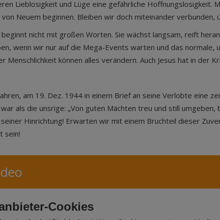
 Lieblosigkeit und Lüge eine gefährliche Hoffnungslosigkeit. M
n von Neuem beginnen. Bleiben wir doch miteinander verbunden, 
g beginnt nicht mit großen Worten. Sie wächst langsam, reift her
ben, wenn wir nur auf die Mega-Events warten und das normale, 
er Menschlichkeit können alles verändern. Auch Jesus hat in der K
ahren, am 19. Dez. 1944 in einem Brief an seine Verlobte eine z
 war als die unsrige: „Von guten Mächten treu und still umgeben,
einer Hinrichtung! Erwarten wir mit einem Bruchteil dieser Zuver
t sein!
ideo
tanbieter-Cookies