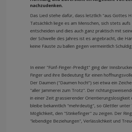
nachzudenken.
Das Lied stehe dafür, dass letztlich "aus Gottes H
Tatsächlich liege es am Menschen, sich stets aufs
entscheiden und dies auch ganz praktisch mit se
der Schwelle des Jahres ist es angebracht, die Hä
keine Fäuste zu ballen gegen vermeintlich Schuldige
In einer "Fünf-Finger-Predigt" ging der Innsbrucke
Finger und ihre Bedeutung für einen hoffnungsvolle
Der Daumen ("Daumen hoch!") sei etwa ein Zeichen
"aller Jammerei zum Trotz". Der richtungsweisen
in einer Zeit grassierender Orientierungslosigkeit
bleibe bekanntlich "mehrdeutig", so Glettler unter
Möglichkeit, den "Stinkefinger" zu zeigen. Der Rin
"lebendige Beziehungen", Verlässlichkeit und Treu