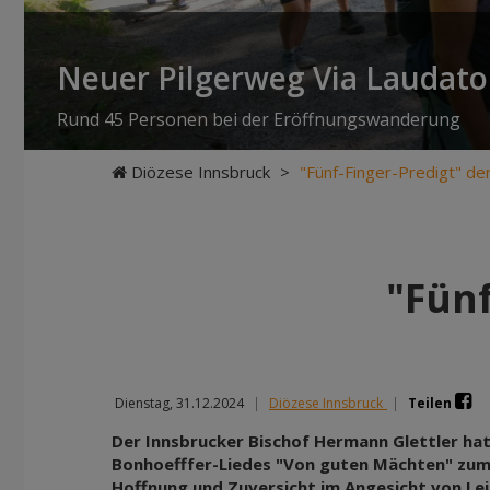
Neuer Pilgerweg Via Laudato 
Rund 45 Personen bei der Eröffnungswanderung
Diözese Innsbruck
>
"Fünf-Finger-Predigt" de
"Fünf
Dienstag, 31.12.2024
|
Diözese Innsbruck
|
Teilen
Der Innsbrucker Bischof Hermann Glettler hat
Bonhoefffer-Liedes "Von guten Mächten" zu
Hoffnung und Zuversicht im Angesicht von Lei