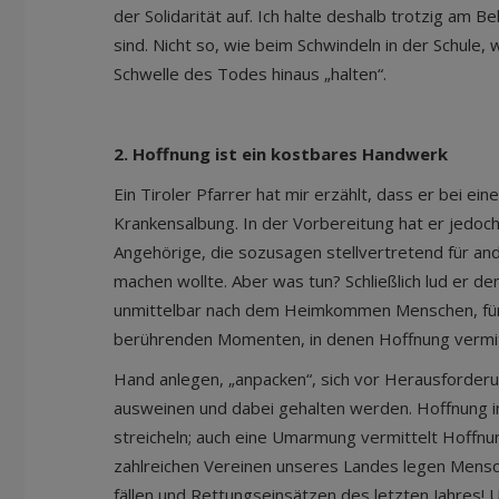
der Solidarität auf. Ich halte deshalb trotzig am
sind. Nicht so, wie beim Schwindeln in der Schule
Schwelle des Todes hinaus „halten“.
2. Hoffnung ist ein kostbares Handwerk
Ein Tiroler Pfarrer hat mir erzählt, dass er bei e
Krankensalbung. In der Vorbereitung hat er jedoch
Angehörige, die sozusagen stellvertretend für an
machen wollte. Aber was tun? Schließlich lud er d
unmittelbar nach dem Heimkommen Menschen, für d
berührenden Momenten, in denen Hoffnung vermitt
Hand anlegen, „anpacken“, sich vor Herausforderun
ausweinen und dabei gehalten werden. Hoffnung i
streicheln; auch eine Umarmung vermittelt Hoffnu
zahlreichen Vereinen unseres Landes legen Mensch
fällen und Rettungseinsätzen des letzten Jahres!