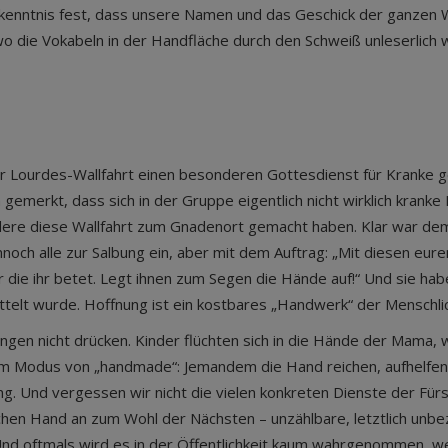
 Bekenntnis fest, dass unsere Namen und das Geschick der ganzen 
, wo die Vokabeln in der Handfläche durch den Schweiß unleserlic
iner Lourdes-Wallfahrt einen besonderen Gottesdienst für Kranke ge
 gemerkt, dass sich in der Gruppe eigentlich nicht wirklich kran
dere diese Wallfahrt zum Gnadenort gemacht haben. Klar war dem
ennoch alle zur Salbung ein, aber mit dem Auftrag: „Mit diesen eu
ie ihr betet. Legt ihnen zum Segen die Hände auf!“ Und sie hab
elt wurde. Hoffnung ist ein kostbares „Handwerk“ der Menschlic
gen nicht drücken. Kinder flüchten sich in die Hände der Mama, w
m Modus von „handmade“: Jemandem die Hand reichen, aufhelfen
ng. Und vergessen wir nicht die vielen konkreten Dienste der Für
en Hand an zum Wohl der Nächsten – unzählbare, letztlich unbez
 Und oftmals wird es in der Öffentlichkeit kaum wahrgenommen, 