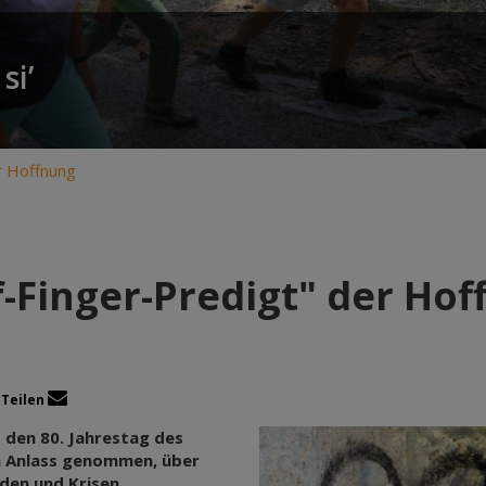
si’
r Hoffnung
-Finger-Predigt" der Ho
Teilen
 den 80. Jahrestag des
m Anlass genommen, über
den und Krisen