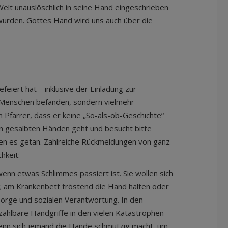
Welt unauslöschlich in seine Hand eingeschrieben
h wurden. Gottes Hand wird uns auch über die
feiert hat – inklusive der Einladung zur
ke Menschen befanden, sondern vielmehr
 Pfarrer, dass er keine „So-als-ob-Geschichte“
ren gesalbten Händen geht und besucht bitte
en es getan. Zahlreiche Rückmeldungen von ganz
hkeit:
enn etwas Schlimmes passiert ist. Sie wollen sich
; am Krankenbett tröstend die Hand halten oder
sorge und sozialen Verantwortung. In den
ahlbare Handgriffe in den vielen Katastrophen-
wenn sich jemand die Hände schmutzig macht, um