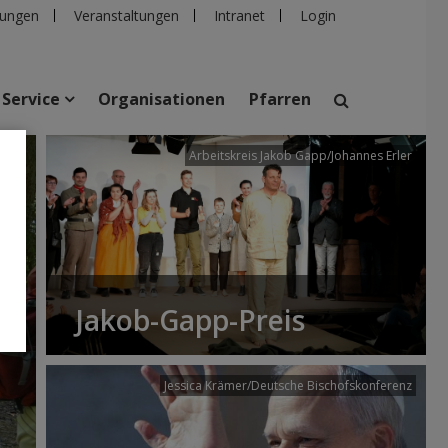
ungen
Veranstaltungen
Intranet
Login
Service
Organisationen
Pfarren
/dibk
Arbeitskreis Jakob Gapp/Johannes Erler
suchen
taltungen
Personen
Pfarren
Einrichtungen
Jakob-Gapp-Preis
Jessica Krämer/Deutsche Bischofskonferenz