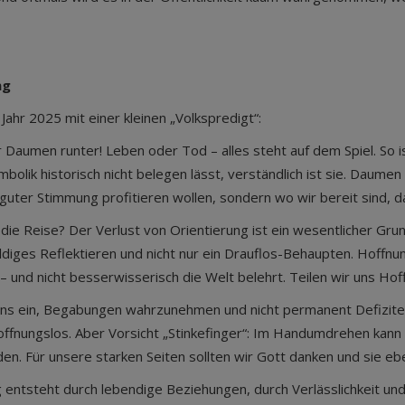
ng
 Jahr 2025 mit einer kleinen „Volkspredigt“:
aumen runter! Leben oder Tod – alles steht auf dem Spiel. So i
mbolik historisch nicht belegen lässt, verständlich ist sie. Daum
n guter Stimmung profitieren wollen, sondern wo wir bereit sind,
ie Reise? Der Verlust von Orientierung ist ein wesentlicher Grund 
ldiges Reflektieren und nicht nur ein Drauflos-Behaupten. Hoffnu
– und nicht besserwisserisch die Welt belehrt. Teilen wir uns Ho
t uns ein, Begabungen wahrzunehmen und nicht permanent Defizite
hoffnungslos. Aber Vorsicht „Stinkefinger“: Im Handumdrehen kan
den. Für unsere starken Seiten sollten wir Gott danken und sie 
g entsteht durch lebendige Beziehungen, durch Verlässlichkeit un