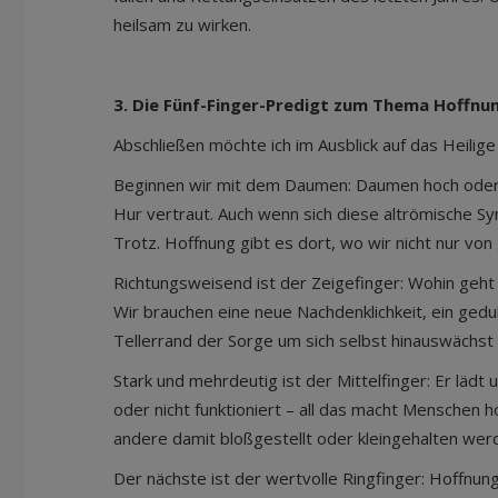
heilsam zu wirken.
3. Die Fünf-Finger-Predigt zum Thema Hoffnu
Abschließen möchte ich im Ausblick auf das Heilige
Beginnen wir mit dem Daumen: Daumen hoch oder D
Hur vertraut. Auch wenn sich diese altrömische Sy
Trotz. Hoffnung gibt es dort, wo wir nicht nur vo
Richtungsweisend ist der Zeigefinger: Wohin geht d
Wir brauchen eine neue Nachdenklichkeit, ein gedu
Tellerrand der Sorge um sich selbst hinauswächst 
Stark und mehrdeutig ist der Mittelfinger: Er läd
oder nicht funktioniert – all das macht Menschen 
andere damit bloßgestellt oder kleingehalten wer
Der nächste ist der wertvolle Ringfinger: Hoffnun