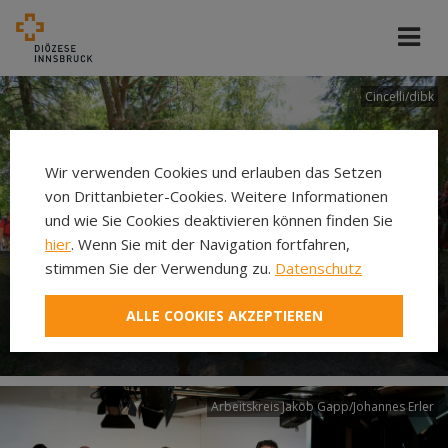
Cincelli/dibk
Wir verwenden Cookies und erlauben das Setzen
von Drittanbieter-Cookies. Weitere Informationen
und wie Sie Cookies deaktivieren können finden Sie
hier
. Wenn Sie mit der Navigation fortfahren,
stimmen Sie der Verwendung zu.
Datenschutz
Neuer Pilgerweg Via
ALLE COOKIES AKZEPTIEREN
Laudato si’
Arbeitskreis Jakob Gapp/Johannes Erler