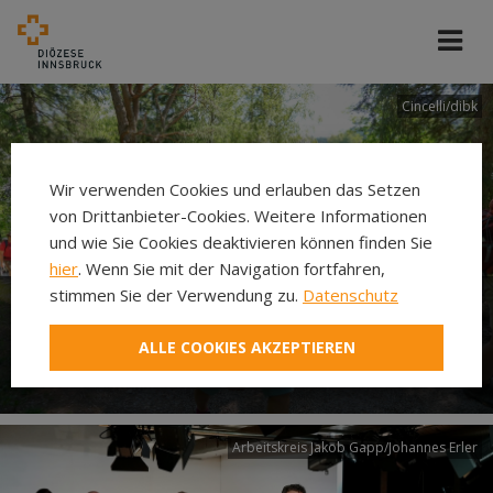
Cincelli/dibk
Wir verwenden Cookies und erlauben das Setzen
von Drittanbieter-Cookies. Weitere Informationen
und wie Sie Cookies deaktivieren können finden Sie
hier
. Wenn Sie mit der Navigation fortfahren,
stimmen Sie der Verwendung zu.
Datenschutz
Neuer Pilgerweg Via
ALLE COOKIES AKZEPTIEREN
Laudato si’
Arbeitskreis Jakob Gapp/Johannes Erler