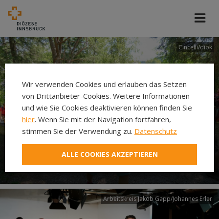
Cincelli/dibk
Wir verwenden Cookies und erlauben das Setzen
von Drittanbieter-Cookies. Weitere Informationen
und wie Sie Cookies deaktivieren können finden Sie
hier
. Wenn Sie mit der Navigation fortfahren,
stimmen Sie der Verwendung zu.
Datenschutz
Neuer Pilgerweg Via
ALLE COOKIES AKZEPTIEREN
Laudato si’
Arbeitskreis Jakob Gapp/Johannes Erler