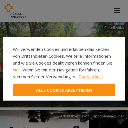
Cincelli/dibk
Wir verwenden Cookies und erlauben das Setzen
von Drittanbieter-Cookies. Weitere Informationen
und wie Sie Cookies deaktivieren können finden Sie
hier
. Wenn Sie mit der Navigation fortfahren,
stimmen Sie der Verwendung zu.
Datenschutz
Neuer Pilgerweg Via
ALLE COOKIES AKZEPTIEREN
Laudato si’
Arbeitskreis Jakob Gapp/Johannes Erler