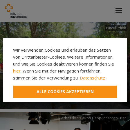
Cincelli/dibk
Wir verwenden Cookies und erlauben das Setzen
von Drittanbieter-Cookies. Weitere Informationen
und wie Sie Cookies deaktivieren können finden Sie
hier
. Wenn Sie mit der Navigation fortfahren,
stimmen Sie der Verwendung zu.
Datenschutz
Neuer Pilgerweg Via
ALLE COOKIES AKZEPTIEREN
Laudato si’
Arbeitskreis Jakob Gapp/Johannes Erler