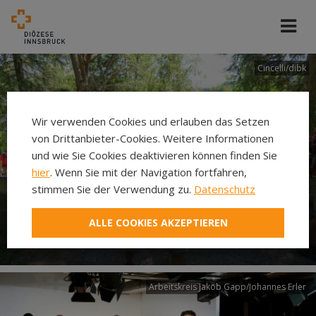
Cincelli/dibk
Wir verwenden Cookies und erlauben das Setzen
von Drittanbieter-Cookies. Weitere Informationen
und wie Sie Cookies deaktivieren können finden Sie
hier
. Wenn Sie mit der Navigation fortfahren,
stimmen Sie der Verwendung zu.
Datenschutz
Neuer Pilgerweg Via
ALLE COOKIES AKZEPTIEREN
Laudato si’
Arbeitskreis Jakob Gapp/Johannes Erler