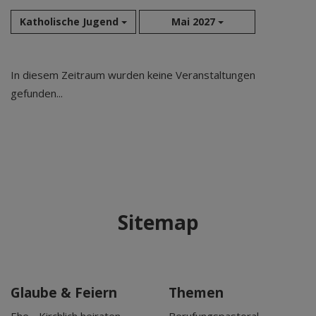
Katholische Jugend
Mai 2027
Aug 2026
In diesem Zeitraum wurden keine Veranstaltungen
Sep 2026
gefunden...
Okt 2026
Nov 2026
Dez 2026
Jan 2027
Feb 2027
Mär 2027
Sitemap
Apr 2027
Mai 2027
Jun 2027
Jul 2027
Glaube & Feiern
Themen