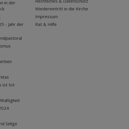
Rechtliches & Datenschutz
n in der
uck
Wiedereintritt in die Kirche
g
Impressum
25 - Jahr der
Rat & Hilfe
endpastoral
ismus
terben
nitas
 ist tot
haltigkeit
2024
und Selige