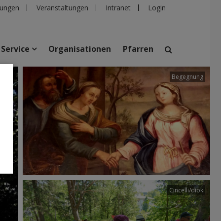
ungen
Veranstaltungen
Intranet
Login
Service
Organisationen
Pfarren
Begegnung
suchen
taltungen
Personen
Pfarren
Einrichtungen
Cincelli/dibk