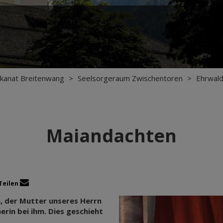
kanat Breitenwang
>
Seelsorgeraum Zwischentoren
>
Ehrwald
Maiandachten
Teilen
, der Mutter unseres Herrn
rin bei ihm. Dies geschieht
.