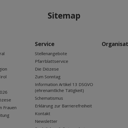
Sitemap
Service
Organisa
ral
Stellenangebote
Pfarrblattservice
gion
Die Diözese
irol
Zum Sonntag
Information Artikel 13 DSGVO
(ehrenamtliche Tätigkeit)
2026
Schematismus
iözese
Erklärung zur Barrierefreiheit
n Frauen
Kontakt
itung
Newsletter