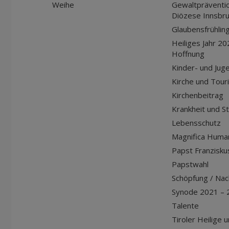
Weihe
Gewaltpräventio
Diözese Innsbr
Glaubensfrühlin
Heiliges Jahr 20
Hoffnung
Kinder- und Jug
Kirche und Tour
Kirchenbeitrag
Krankheit und S
Lebensschutz
Magnifica Huma
Papst Franziskus
Papstwahl
Schöpfung / Nach
Synode 2021 – 
Talente
Tiroler Heilige 