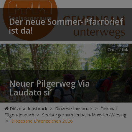
Der neue Sommer-Pfarrbrief
ist da!
Cincelli/dibk
Neuer Pilgerweg Via
Laudato si’
Diözese Innsbruck
>
Diözese Innsbruck
>
Dekanat
Fügen-Jenbach
>
Seelsorgeraum Jenbach-Münster-Wiesing
>
Diözesane Ehrenzeichen 2026