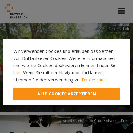
Cincelli/dibk
Wir verwenden Cookies und erlauben das Setzen
von Drittanbieter-Cookies. Weitere Informationen
und wie Sie Cookies deaktivieren können finden Sie
hier
. Wenn Sie mit der Navigation fortfahren,
stimmen Sie der Verwendung zu.
Datenschutz
Neuer Pilgerweg Via
ALLE COOKIES AKZEPTIEREN
Laudato si’
Arbeitskreis Jakob Gapp/Johannes Erler