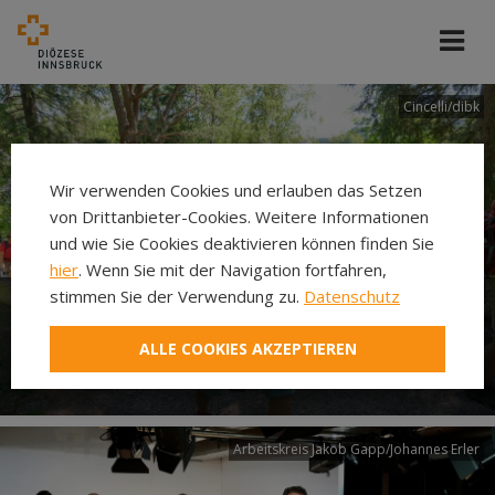
Cincelli/dibk
Wir verwenden Cookies und erlauben das Setzen
von Drittanbieter-Cookies. Weitere Informationen
und wie Sie Cookies deaktivieren können finden Sie
hier
. Wenn Sie mit der Navigation fortfahren,
stimmen Sie der Verwendung zu.
Datenschutz
Neuer Pilgerweg Via
ALLE COOKIES AKZEPTIEREN
Laudato si’
Arbeitskreis Jakob Gapp/Johannes Erler