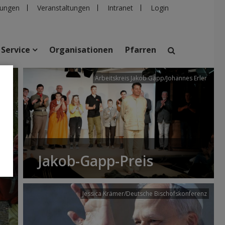
ungen
Veranstaltungen
Intranet
Login
Service
Organisationen
Pfarren
/dibk
Arbeitskreis Jakob Gapp/Johannes Erler
suchen
taltungen
Personen
Pfarren
Einrichtungen
Jakob-Gapp-Preis
Jessica Krämer/Deutsche Bischofskonferenz