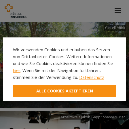
Cincelli/dibk
Wir verwenden Cookies und erlauben das Setzen
von Drittanbieter-Cookies. Weitere Informationen
und wie Sie Cookies deaktivieren können finden Sie
hier
. Wenn Sie mit der Navigation fortfahren,
stimmen Sie der Verwendung zu.
Datenschutz
Neuer Pilgerweg Via
ALLE COOKIES AKZEPTIEREN
Laudato si’
Arbeitskreis Jakob Gapp/Johannes Erler