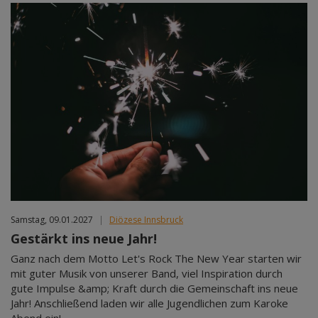
Samstag, 09.01.2027
|
Diözese Innsbruck
Gestärkt ins neue Jahr!
Ganz nach dem Motto Let's Rock The New Year starten wir
mit guter Musik von unserer Band, viel Inspiration durch
gute Impulse &amp; Kraft durch die Gemeinschaft ins neue
Jahr! Anschließend laden wir alle Jugendlichen zum Karoke
Abend ein!