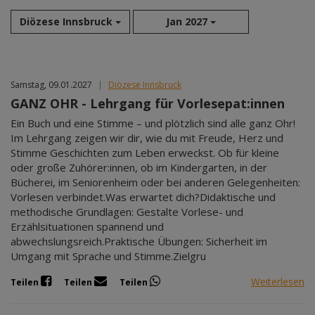
Diözese Innsbruck
Jan 2027
Aug 2026
Samstag, 09.01.2027
|
Diözese Innsbruck
Sep 2026
GANZ OHR - Lehrgang für Vorlesepat:innen
Okt 2026
Ein Buch und eine Stimme – und plötzlich sind alle ganz Ohr!
Nov 2026
Im Lehrgang zeigen wir dir, wie du mit Freude, Herz und
Dez 2026
Stimme Geschichten zum Leben erweckst. Ob für kleine
Jan 2027
oder große Zuhörer:innen, ob im Kindergarten, in der
Feb 2027
Bücherei, im Seniorenheim oder bei anderen Gelegenheiten:
Vorlesen verbindet.Was erwartet dich?Didaktische und
Mär 2027
methodische Grundlagen: Gestalte Vorlese- und
Apr 2027
Erzählsituationen spannend und
Mai 2027
abwechslungsreich.Praktische Übungen: Sicherheit im
Jun 2027
Umgang mit Sprache und Stimme.Zielgru
Jul 2027
Weiterlesen
Teilen
Teilen
Teilen