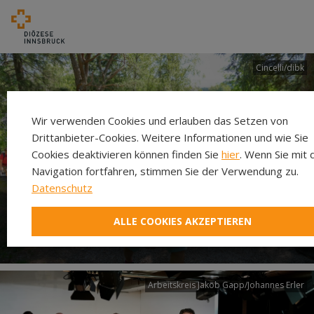
Cincelli/dibk
Wir verwenden Cookies und erlauben das Setzen von
Drittanbieter-Cookies. Weitere Informationen und wie Sie
Cookies deaktivieren können finden Sie
hier
. Wenn Sie mit 
Navigation fortfahren, stimmen Sie der Verwendung zu.
Datenschutz
Neuer Pilgerweg Via
ALLE COOKIES AKZEPTIEREN
Laudato si’
Arbeitskreis Jakob Gapp/Johannes Erler