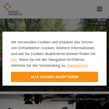
Cincelli/dibk
Wir verwenden Cookies und erlauben das Setzen
von Drittanbieter-Cookies. Weitere Informationen
und wie Sie Cookies deaktivieren können finden Sie
hier
. Wenn Sie mit der Navigation fortfahren,
stimmen Sie der Verwendung zu.
Datenschutz
Neuer Pilgerweg Via
ALLE COOKIES AKZEPTIEREN
Laudato si’
Arbeitskreis Jakob Gapp/Johannes Erler