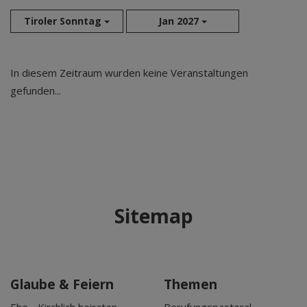
Tiroler Sonntag
Jan 2027
Aug 2026
In diesem Zeitraum wurden keine Veranstaltungen
Sep 2026
gefunden...
Okt 2026
Nov 2026
Dez 2026
Jan 2027
Feb 2027
Mär 2027
Sitemap
Apr 2027
Mai 2027
Jun 2027
Jul 2027
Glaube & Feiern
Themen