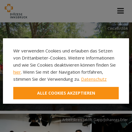
Cincelli/dibk
Wir verwenden Cookies und erlauben das Setzen
von Drittanbieter-Cookies. Weitere Informationen
und wie Sie Cookies deaktivieren können finden Sie
hier
. Wenn Sie mit der Navigation fortfahren,
stimmen Sie der Verwendung zu.
Datenschutz
Neuer Pilgerweg Via
ALLE COOKIES AKZEPTIEREN
Laudato si’
Arbeitskreis Jakob Gapp/Johannes Erler