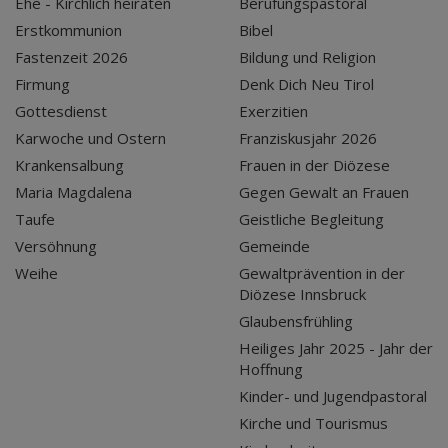
Ehe - Kirchlich heiraten
Berufungspastoral
Erstkommunion
Bibel
Fastenzeit 2026
Bildung und Religion
Firmung
Denk Dich Neu Tirol
Gottesdienst
Exerzitien
Karwoche und Ostern
Franziskusjahr 2026
Krankensalbung
Frauen in der Diözese
Maria Magdalena
Gegen Gewalt an Frauen
Taufe
Geistliche Begleitung
Versöhnung
Gemeinde
Weihe
Gewaltprävention in der
Diözese Innsbruck
Glaubensfrühling
Heiliges Jahr 2025 - Jahr der
Hoffnung
Kinder- und Jugendpastoral
Kirche und Tourismus