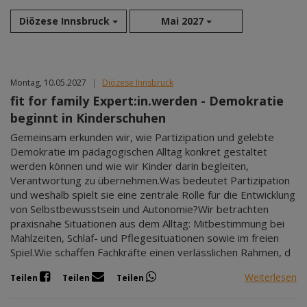
Diözese Innsbruck
Mai 2027
Aug 2026
Montag, 10.05.2027
|
Diözese Innsbruck
Sep 2026
fit for family Expert:in.werden - Demokratie
Okt 2026
beginnt in Kinderschuhen
Nov 2026
Gemeinsam erkunden wir, wie Partizipation und gelebte
Dez 2026
Demokratie im pädagogischen Alltag konkret gestaltet
Jan 2027
werden können und wie wir Kinder darin begleiten,
Feb 2027
Verantwortung zu übernehmen.Was bedeutet Partizipation
Mär 2027
und weshalb spielt sie eine zentrale Rolle für die Entwicklung
von Selbstbewusstsein und Autonomie?Wir betrachten
Apr 2027
praxisnahe Situationen aus dem Alltag: Mitbestimmung bei
Mai 2027
Mahlzeiten, Schlaf- und Pflegesituationen sowie im freien
Jun 2027
Spiel.Wie schaffen Fachkräfte einen verlässlichen Rahmen, d
Jul 2027
Weiterlesen
Teilen
Teilen
Teilen