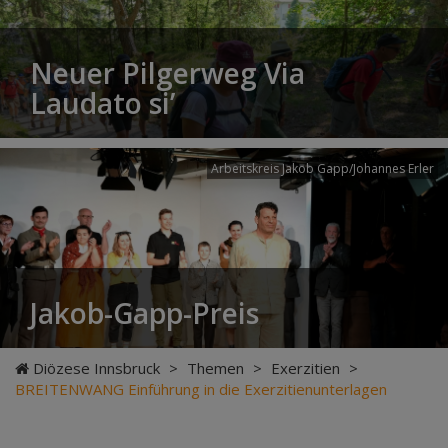
Neuer Pilgerweg Via
Laudato si’
Arbeitskreis Jakob Gapp/Johannes Erler
Jakob-Gapp-Preis
Diözese Innsbruck
>
Themen
>
Exerzitien
>
BREITENWANG Einführung in die Exerzitienunterlagen