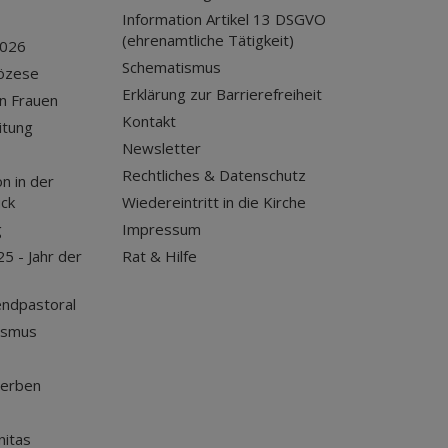
Information Artikel 13 DSGVO
(ehrenamtliche Tätigkeit)
2026
Schematismus
iözese
Erklärung zur Barrierefreiheit
n Frauen
Kontakt
itung
Newsletter
Rechtliches & Datenschutz
n in der
uck
Wiedereintritt in die Kirche
g
Impressum
25 - Jahr der
Rat & Hilfe
endpastoral
ismus
terben
nitas