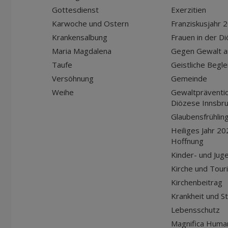
Gottesdienst
Exerzitien
Karwoche und Ostern
Franziskusjahr 
Krankensalbung
Frauen in der D
Maria Magdalena
Gegen Gewalt a
Taufe
Geistliche Begle
Versöhnung
Gemeinde
Weihe
Gewaltpräventio
Diözese Innsbr
Glaubensfrühlin
Heiliges Jahr 20
Hoffnung
Kinder- und Jug
Kirche und Tour
Kirchenbeitrag
Krankheit und S
Lebensschutz
Magnifica Huma