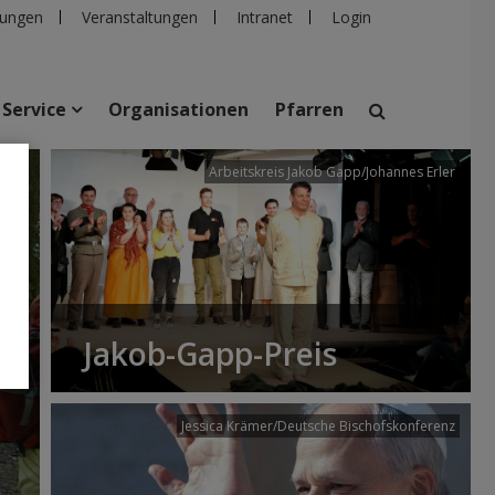
ungen
Veranstaltungen
Intranet
Login
Service
Organisationen
Pfarren
/dibk
Arbeitskreis Jakob Gapp/Johannes Erler
suchen
taltungen
Personen
Pfarren
Einrichtungen
Jakob-Gapp-Preis
Jessica Krämer/Deutsche Bischofskonferenz