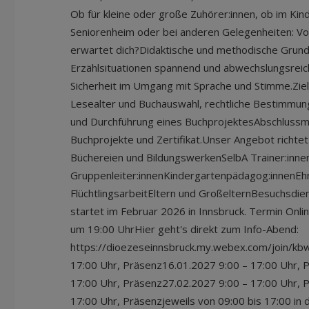
Ob für kleine oder große Zuhörer:innen, ob im Kind
Seniorenheim oder bei anderen Gelegenheiten: Vo
erwartet dich?Didaktische und methodische Grund
Erzählsituationen spannend und abwechslungsreic
Sicherheit im Umgang mit Sprache und Stimme.Ziel
Lesealter und Buchauswahl, rechtliche Bestimmun
und Durchführung eines BuchprojektesAbschlussm
Buchprojekte und Zertifikat.Unser Angebot richtet 
Büchereien und BildungswerkenSelbA Trainer:inne
Gruppenleiter:innenKindergartenpädagog:innenEhr
FlüchtlingsarbeitEltern und GroßelternBesuchsdi
startet im Februar 2026 in Innsbruck. Termin On
um 19:00 UhrHier geht's direkt zum Info-Abend:
https://dioezeseinnsbruck.my.webex.com/join/kb
17:00 Uhr, Präsenz16.01.2027 9:00 – 17:00 Uhr, 
17:00 Uhr, Präsenz27.02.2027 9:00 – 17:00 Uhr, 
17:00 Uhr, Präsenzjeweils von 09:00 bis 17:00 in 