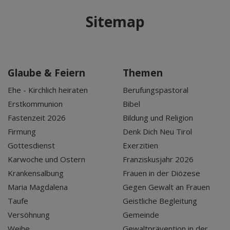
Sitemap
Glaube & Feiern
Themen
Ehe - Kirchlich heiraten
Berufungspastoral
Erstkommunion
Bibel
Fastenzeit 2026
Bildung und Religion
Firmung
Denk Dich Neu Tirol
Gottesdienst
Exerzitien
Karwoche und Ostern
Franziskusjahr 2026
Krankensalbung
Frauen in der Diözese
Maria Magdalena
Gegen Gewalt an Frauen
Taufe
Geistliche Begleitung
Versöhnung
Gemeinde
Weihe
Gewaltprävention in der