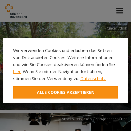
Cincelli/dibk
Wir verwenden Cookies und erlauben das Setzen
von Drittanbieter-Cookies. Weitere Informationen
und wie Sie Cookies deaktivieren können finden Sie
hier
. Wenn Sie mit der Navigation fortfahren,
stimmen Sie der Verwendung zu.
Datenschutz
Neuer Pilgerweg Via
ALLE COOKIES AKZEPTIEREN
Laudato si’
Arbeitskreis Jakob Gapp/Johannes Erler