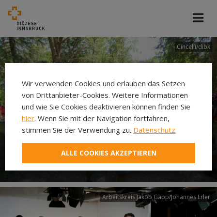
Cincelli/dibk
Wir verwenden Cookies und erlauben das Setzen
von Drittanbieter-Cookies. Weitere Informationen
und wie Sie Cookies deaktivieren können finden Sie
hier
. Wenn Sie mit der Navigation fortfahren,
stimmen Sie der Verwendung zu.
Datenschutz
Neuer Pilgerweg Via
ALLE COOKIES AKZEPTIEREN
Laudato si’
Arbeitskreis Jakob Gapp/Johannes Erler