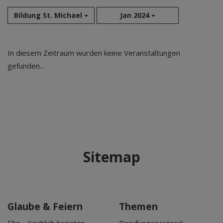
Bildung St. Michael
Jan 2024
Aug 2026
In diesem Zeitraum wurden keine Veranstaltungen
Sep 2026
gefunden...
Okt 2026
Nov 2026
Dez 2026
Jan 2027
Feb 2027
Mär 2027
Sitemap
Apr 2027
Mai 2027
Jun 2027
Jul 2027
Glaube & Feiern
Themen