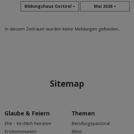
Bildungshaus Osttirol
Mai 2026
Aug 2026
In diesem Zeitraum wurden keine Meldungen gefunden...
Jul 2026
Jun 2026
Mai 2026
Apr 2026
Mär 2026
Feb 2026
Sitemap
Jan 2026
Dez 2025
Nov 2025
Okt 2025
Glaube & Feiern
Themen
Sep 2025
Ehe - Kirchlich heiraten
Berufungspastoral
Erstkommunion
Bibel