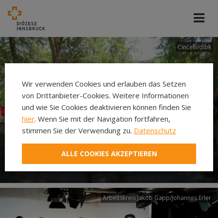
Cincelli/dibk
Wir verwenden Cookies und erlauben das Setzen
von Drittanbieter-Cookies. Weitere Informationen
und wie Sie Cookies deaktivieren können finden Sie
hier
. Wenn Sie mit der Navigation fortfahren,
stimmen Sie der Verwendung zu.
Datenschutz
Neuer Pilgerweg Via
ALLE COOKIES AKZEPTIEREN
Laudato si’
Arbeitskreis Jakob Gapp/Johannes Erler