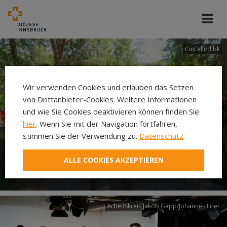
Cincelli/dibk
Wir verwenden Cookies und erlauben das Setzen
von Drittanbieter-Cookies. Weitere Informationen
und wie Sie Cookies deaktivieren können finden Sie
hier
. Wenn Sie mit der Navigation fortfahren,
stimmen Sie der Verwendung zu.
Datenschutz
Neuer Pilgerweg Via
ALLE COOKIES AKZEPTIEREN
Laudato si’
Arbeitskreis Jakob Gapp/Johannes Erler