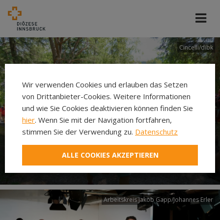
Cincelli/dibk
Wir verwenden Cookies und erlauben das Setzen
von Drittanbieter-Cookies. Weitere Informationen
und wie Sie Cookies deaktivieren können finden Sie
hier
. Wenn Sie mit der Navigation fortfahren,
stimmen Sie der Verwendung zu.
Datenschutz
Neuer Pilgerweg Via
ALLE COOKIES AKZEPTIEREN
Laudato si’
Arbeitskreis Jakob Gapp/Johannes Erler