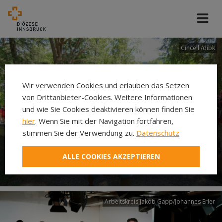
Cincelli/dibk
Wir verwenden Cookies und erlauben das Setzen
von Drittanbieter-Cookies. Weitere Informationen
und wie Sie Cookies deaktivieren können finden Sie
hier
. Wenn Sie mit der Navigation fortfahren,
stimmen Sie der Verwendung zu.
Datenschutz
Neuer Pilgerweg Via
ALLE COOKIES AKZEPTIEREN
Laudato si’
Arbeitskreis Jakob Gapp/Johannes Erler