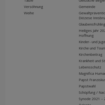
Taufe
Geistliche Begle
Versöhnung
Gemeinde
Weihe
Gewaltpräventio
Diözese Innsbr
Glaubensfrühlin
Heiliges Jahr 20
Hoffnung
Kinder- und Jug
Kirche und Tour
Kirchenbeitrag
Krankheit und S
Lebensschutz
Magnifica Huma
Papst Franziskus
Papstwahl
Schöpfung / Nach
Synode 2021 – 
Talente