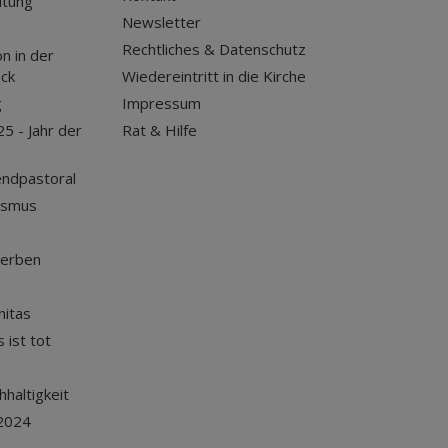
itung
Newsletter
Rechtliches & Datenschutz
n in der
uck
Wiedereintritt in die Kirche
g
Impressum
25 - Jahr der
Rat & Hilfe
endpastoral
ismus
terben
nitas
 ist tot
haltigkeit
2024