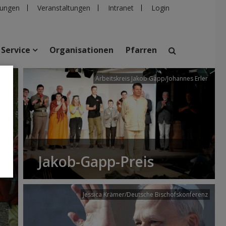
ungen
Veranstaltungen
Intranet
Login
Service
Organisationen
Pfarren
/dibk
Arbeitskreis Jakob Gapp/Johannes Erler
suchen
taltungen
Personen
Pfarren
Einrichtungen
Jakob-Gapp-Preis
Jessica Krämer/Deutsche Bischofskonferenz