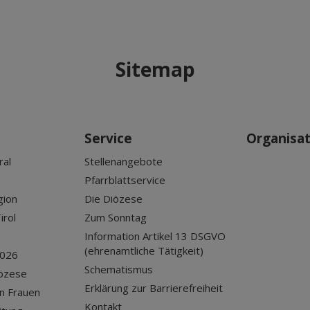
Sitemap
Service
Organisa
ral
Stellenangebote
Pfarrblattservice
gion
Die Diözese
irol
Zum Sonntag
Information Artikel 13 DSGVO
(ehrenamtliche Tätigkeit)
2026
Schematismus
iözese
Erklärung zur Barrierefreiheit
n Frauen
Kontakt