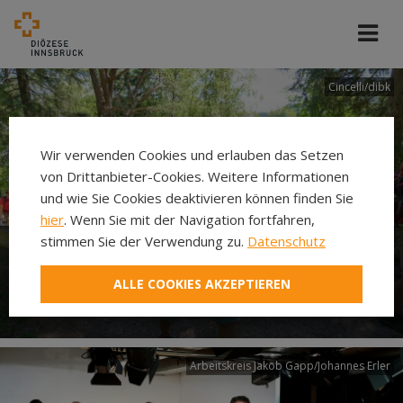
Cincelli/dibk
Wir verwenden Cookies und erlauben das Setzen
von Drittanbieter-Cookies. Weitere Informationen
und wie Sie Cookies deaktivieren können finden Sie
hier
. Wenn Sie mit der Navigation fortfahren,
stimmen Sie der Verwendung zu.
Datenschutz
Neuer Pilgerweg Via
ALLE COOKIES AKZEPTIEREN
Laudato si’
Arbeitskreis Jakob Gapp/Johannes Erler