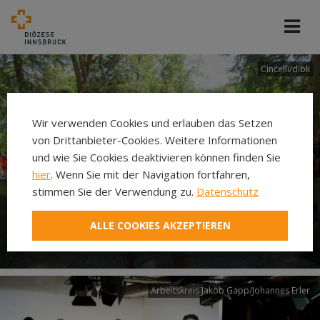
Cincelli/dibk
Wir verwenden Cookies und erlauben das Setzen
von Drittanbieter-Cookies. Weitere Informationen
und wie Sie Cookies deaktivieren können finden Sie
hier
. Wenn Sie mit der Navigation fortfahren,
stimmen Sie der Verwendung zu.
Datenschutz
Neuer Pilgerweg Via
ALLE COOKIES AKZEPTIEREN
Laudato si’
Arbeitskreis Jakob Gapp/Johannes Erler