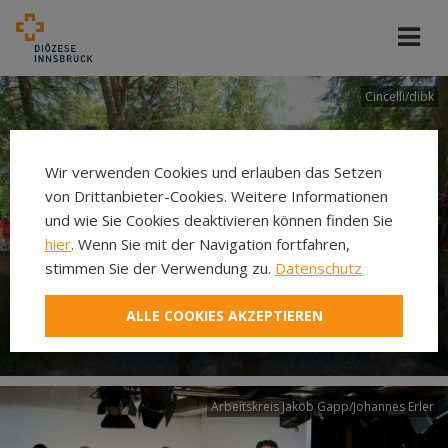
Cincelli/dibk
Wir verwenden Cookies und erlauben das Setzen
von Drittanbieter-Cookies. Weitere Informationen
und wie Sie Cookies deaktivieren können finden Sie
hier
. Wenn Sie mit der Navigation fortfahren,
stimmen Sie der Verwendung zu.
Datenschutz
Neuer Pilgerweg Via
ALLE COOKIES AKZEPTIEREN
Laudato si’
Arbeitskreis Jakob Gapp/Johannes Erler