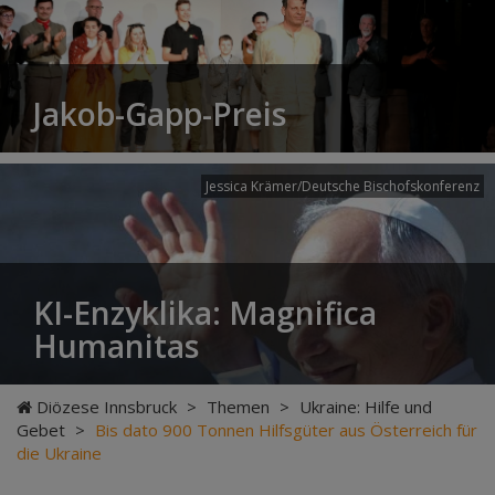
Jakob-Gapp-Preis
Jessica Krämer/Deutsche Bischofskonferenz
KI-Enzyklika: Magnifica
Humanitas
Diözese Innsbruck
>
Themen
>
Ukraine: Hilfe und
Gebet
>
Bis dato 900 Tonnen Hilfsgüter aus Österreich für
die Ukraine