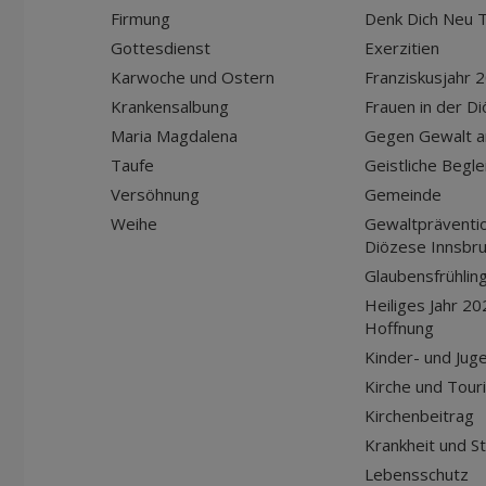
Firmung
Denk Dich Neu T
Gottesdienst
Exerzitien
Karwoche und Ostern
Franziskusjahr 
Krankensalbung
Frauen in der D
Maria Magdalena
Gegen Gewalt a
Taufe
Geistliche Begle
Versöhnung
Gemeinde
Weihe
Gewaltpräventio
Diözese Innsbr
Glaubensfrühlin
Heiliges Jahr 20
Hoffnung
Kinder- und Jug
Kirche und Tour
Kirchenbeitrag
Krankheit und S
Lebensschutz