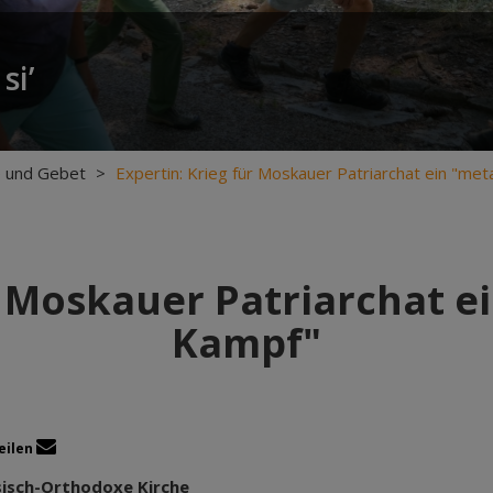
si’
fe und Gebet
>
Expertin: Krieg für Moskauer Patriarchat ein "me
r Moskauer Patriarchat 
Kampf"
eilen
ssisch-Orthodoxe Kirche