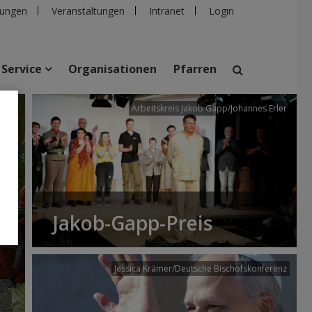
ungen
Veranstaltungen
Intranet
Login
Service
Organisationen
Pfarren
/dibk
Arbeitskreis Jakob Gapp/Johannes Erler
suchen
taltungen
Personen
Pfarren
Einrichtungen
Jakob-Gapp-Preis
Jessica Krämer/Deutsche Bischofskonferenz