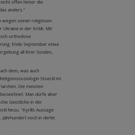
nicht offen hinter die
 das anders."
n wegen seiner religiösen
Ukraine in der Kritik. Mit
sisch-orthodoxe
pörung. Ende September etwa
ergebung all ihrer Sünden,
h nach dem, was auch
eligionssoziologin Stoeckl im
iarchen. Die meisten
h bezeichnet. Man dürfe aber
che Geistliche in der
kl hinzu. "Kyrills Aussage
. Jahrhundert noch in derlei