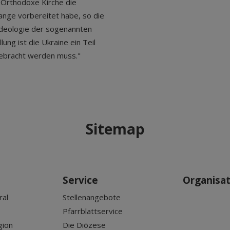
-Orthodoxe Kirche die
lange vorbereitet habe, so die
 Ideologie der sogenannten
lung ist die Ukraine ein Teil
gebracht werden muss."
Sitemap
Service
Organisa
ral
Stellenangebote
Pfarrblattservice
gion
Die Diözese