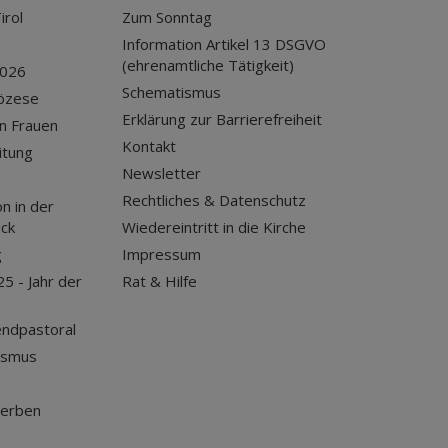
irol
Zum Sonntag
Information Artikel 13 DSGVO
(ehrenamtliche Tätigkeit)
2026
Schematismus
iözese
Erklärung zur Barrierefreiheit
n Frauen
Kontakt
itung
Newsletter
Rechtliches & Datenschutz
n in der
uck
Wiedereintritt in die Kirche
g
Impressum
25 - Jahr der
Rat & Hilfe
endpastoral
ismus
terben