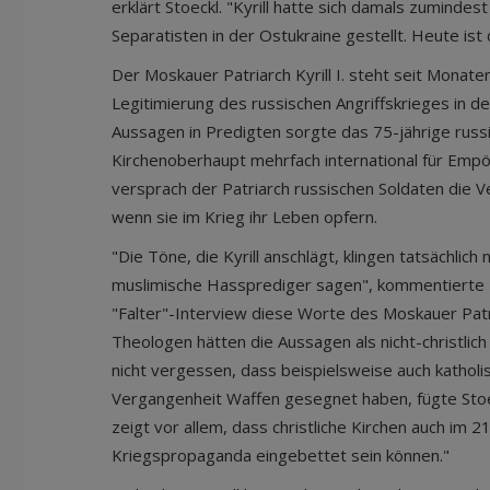
erklärt Stoeckl. "Kyrill hatte sich damals zumindest 
Separatisten in der Ostukraine gestellt. Heute ist
Der Moskauer Patriarch Kyrill I. steht seit Monate
Legitimierung des russischen Angriffskrieges in der 
Aussagen in Predigten sorgte das 75-jährige rus
Kirchenoberhaupt mehrfach international für Em
versprach der Patriarch russischen Soldaten die V
wenn sie im Krieg ihr Leben opfern.
"Die Töne, die Kyrill anschlägt, klingen tatsächlic
muslimische Hassprediger sagen", kommentierte R
"Falter"-Interview diese Worte des Moskauer Patr
Theologen hätten die Aussagen als nicht-christlic
nicht vergessen, dass beispielsweise auch katholis
Vergangenheit Waffen gesegnet haben, fügte Stoec
zeigt vor allem, dass christliche Kirchen auch im 21
Kriegspropaganda eingebettet sein können."