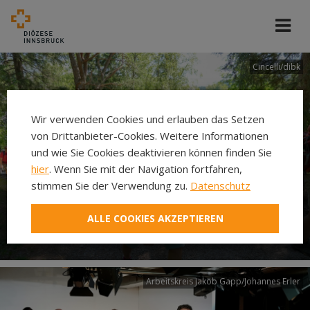
Cincelli/dibk
Wir verwenden Cookies und erlauben das Setzen
von Drittanbieter-Cookies. Weitere Informationen
und wie Sie Cookies deaktivieren können finden Sie
hier
. Wenn Sie mit der Navigation fortfahren,
stimmen Sie der Verwendung zu.
Datenschutz
Neuer Pilgerweg Via
ALLE COOKIES AKZEPTIEREN
Laudato si’
Arbeitskreis Jakob Gapp/Johannes Erler