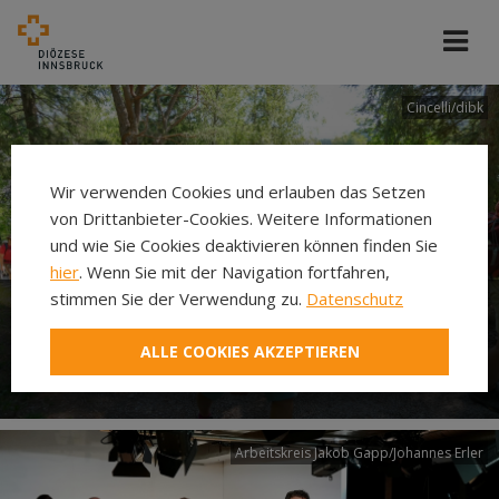
Cincelli/dibk
Wir verwenden Cookies und erlauben das Setzen
von Drittanbieter-Cookies. Weitere Informationen
und wie Sie Cookies deaktivieren können finden Sie
hier
. Wenn Sie mit der Navigation fortfahren,
stimmen Sie der Verwendung zu.
Datenschutz
Neuer Pilgerweg Via
ALLE COOKIES AKZEPTIEREN
Laudato si’
Arbeitskreis Jakob Gapp/Johannes Erler