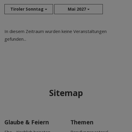
Tiroler Sonntag
Mai 2027
Aug 2026
In diesem Zeitraum wurden keine Veranstaltungen
Sep 2026
gefunden...
Okt 2026
Nov 2026
Dez 2026
Jan 2027
Feb 2027
Mär 2027
Sitemap
Apr 2027
Mai 2027
Jun 2027
Jul 2027
Glaube & Feiern
Themen