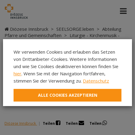
Diözese Innsbruck
>
SEELSORGE.leben
>
Abteilung
Pfarre und Gemeinschaften
>
Liturgie - Kirchenmusik -
Sakramente
>
Kirchenmusik
>
Kursangebote
>
Wenn
Chöre kleiner werden
Wir verwenden Cookies und erlauben das Setzen
von Drittanbieter-Cookies. Weitere Informationen
und wie Sie Cookies deaktivieren können finden Sie
hier
. Wenn Sie mit der Navigation fortfahren,
Wenn Chöre kleiner
stimmen Sie der Verwendung zu.
Datenschutz
werden
ALLE COOKIES AKZEPTIEREN
Diözese Innsbruck
|
Teilen
Teilen
Teilen