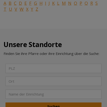
A
B
C
D
E
F
G
H
I
J
K
L
M
N
O
P
Q
R
S
T
U
V
W
X
Y
Z
Unsere Standorte
Finden Sie ihre Pfarre oder ihre Einrichtung über die Suche: