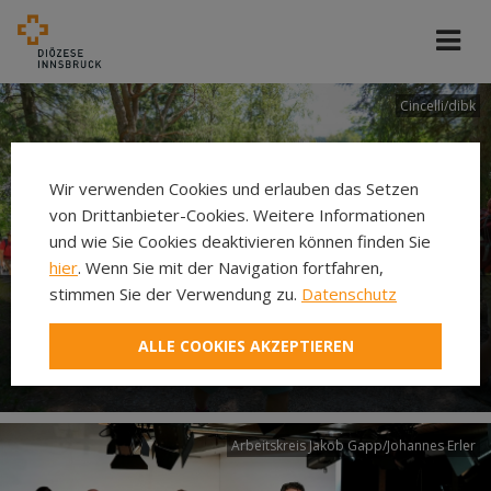
Cincelli/dibk
Wir verwenden Cookies und erlauben das Setzen
von Drittanbieter-Cookies. Weitere Informationen
und wie Sie Cookies deaktivieren können finden Sie
hier
. Wenn Sie mit der Navigation fortfahren,
stimmen Sie der Verwendung zu.
Datenschutz
Neuer Pilgerweg Via
ALLE COOKIES AKZEPTIEREN
Laudato si’
Arbeitskreis Jakob Gapp/Johannes Erler