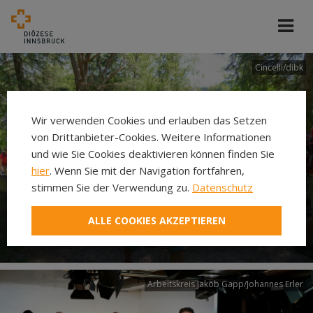
Cincelli/dibk
Wir verwenden Cookies und erlauben das Setzen
von Drittanbieter-Cookies. Weitere Informationen
und wie Sie Cookies deaktivieren können finden Sie
hier
. Wenn Sie mit der Navigation fortfahren,
stimmen Sie der Verwendung zu.
Datenschutz
Neuer Pilgerweg Via
ALLE COOKIES AKZEPTIEREN
Laudato si’
Arbeitskreis Jakob Gapp/Johannes Erler