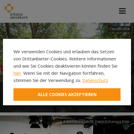
Cincelli/dibk
Wir verwenden Cookies und erlauben das Setzen
von Drittanbieter-Cookies. Weitere Informationen
und wie Sie Cookies deaktivieren können finden Sie
hier
. Wenn Sie mit der Navigation fortfahren,
stimmen Sie der Verwendung zu.
Datenschutz
Neuer Pilgerweg Via
ALLE COOKIES AKZEPTIEREN
Laudato si’
Arbeitskreis Jakob Gapp/Johannes Erler