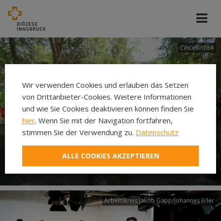
Cincelli/dibk
Wir verwenden Cookies und erlauben das Setzen
von Drittanbieter-Cookies. Weitere Informationen
und wie Sie Cookies deaktivieren können finden Sie
hier
. Wenn Sie mit der Navigation fortfahren,
stimmen Sie der Verwendung zu.
Datenschutz
Neuer Pilgerweg Via
ALLE COOKIES AKZEPTIEREN
Laudato si’
Arbeitskreis Jakob Gapp/Johannes Erler