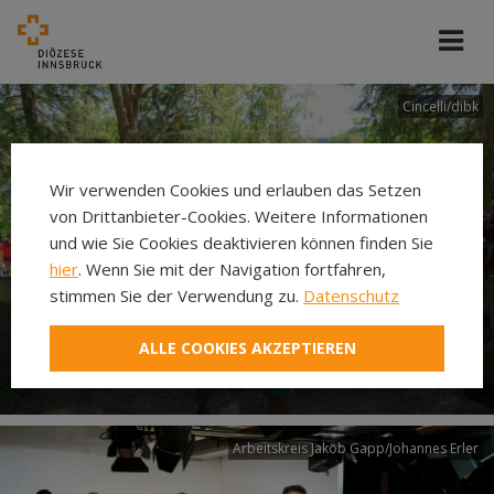
Cincelli/dibk
Wir verwenden Cookies und erlauben das Setzen
von Drittanbieter-Cookies. Weitere Informationen
und wie Sie Cookies deaktivieren können finden Sie
hier
. Wenn Sie mit der Navigation fortfahren,
stimmen Sie der Verwendung zu.
Datenschutz
Neuer Pilgerweg Via
ALLE COOKIES AKZEPTIEREN
Laudato si’
Arbeitskreis Jakob Gapp/Johannes Erler