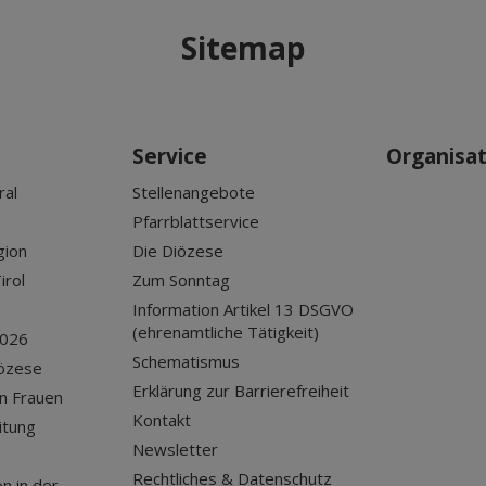
Sitemap
Service
Organisa
ral
Stellenangebote
Pfarrblattservice
gion
Die Diözese
irol
Zum Sonntag
Information Artikel 13 DSGVO
(ehrenamtliche Tätigkeit)
2026
Schematismus
iözese
Erklärung zur Barrierefreiheit
n Frauen
Kontakt
itung
Newsletter
Rechtliches & Datenschutz
n in der