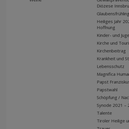
Diözese Innsbr
Glaubensfrühlin
Heiliges Jahr 20
Hoffnung
Kinder- und Jug
Kirche und Tour
Kirchenbeitrag
Krankheit und S
Lebensschutz
Magnifica Huma
Papst Franziskus
Papstwahl
Schöpfung / Nach
Synode 2021 – 
Talente
Tiroler Heilige 
Trauer