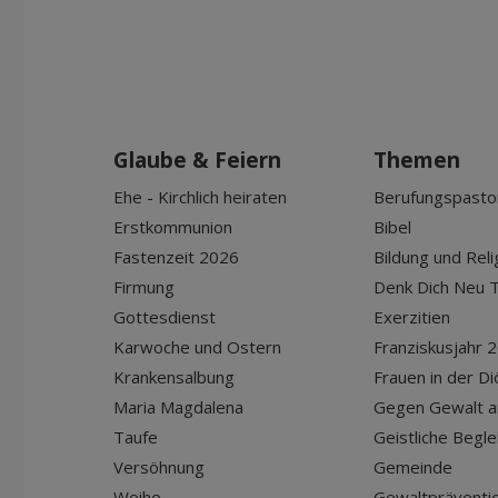
Glaube & Feiern
Themen
Ehe - Kirchlich heiraten
Berufungspasto
Erstkommunion
Bibel
Fastenzeit 2026
Bildung und Reli
Firmung
Denk Dich Neu T
Gottesdienst
Exerzitien
Karwoche und Ostern
Franziskusjahr 
Krankensalbung
Frauen in der D
Maria Magdalena
Gegen Gewalt a
Taufe
Geistliche Begle
Versöhnung
Gemeinde
Weihe
Gewaltpräventio