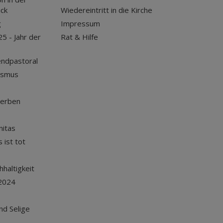
uck
Wiedereintritt in die Kirche
g
Impressum
25 - Jahr der
Rat & Hilfe
endpastoral
ismus
terben
nitas
 ist tot
haltigkeit
2024
und Selige