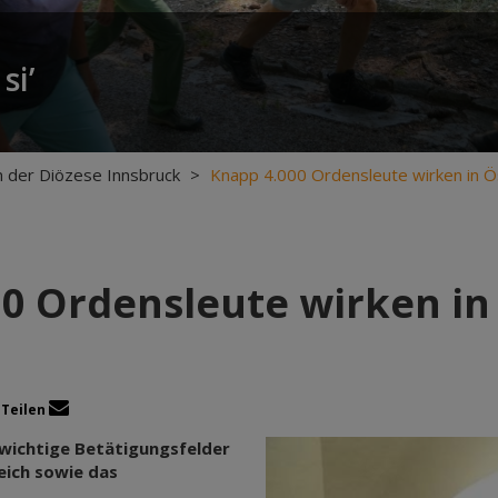
si’
 der Diözese Innsbruck
>
Knapp 4.000 Ordensleute wirken in Ö
0 Ordensleute wirken in
Teilen
 wichtige Betätigungsfelder
reich sowie das