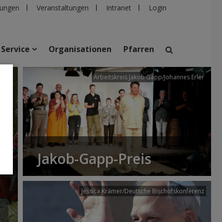
ungen
Veranstaltungen
Intranet
Login
Service
Organisationen
Pfarren
/dibk
Arbeitskreis Jakob Gapp/Johannes Erler
suchen
taltungen
Personen
Pfarren
Einrichtungen
Jakob-Gapp-Preis
Jessica Krämer/Deutsche Bischofskonferenz