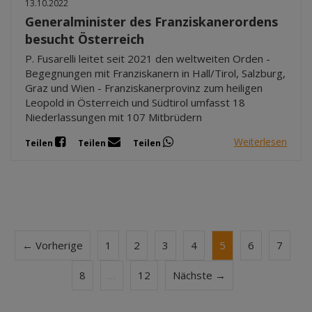
13.10.2022
Generalminister des Franziskanerordens
besucht Österreich
P. Fusarelli leitet seit 2021 den weltweiten Orden -
Begegnungen mit Franziskanern in Hall/Tirol, Salzburg,
Graz und Wien - Franziskanerprovinz zum heiligen
Leopold in Österreich und Südtirol umfasst 18
Niederlassungen mit 107 Mitbrüdern
Weiterlesen
Teilen
Teilen
Teilen
← Vorherige
1
2
3
4
5
6
7
8
…
12
Nächste →