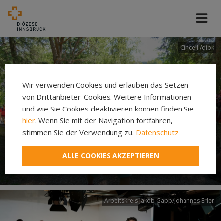
Cincelli/dibk
Wir verwenden Cookies und erlauben das Setzen
von Drittanbieter-Cookies. Weitere Informationen
und wie Sie Cookies deaktivieren können finden Sie
hier
. Wenn Sie mit der Navigation fortfahren,
stimmen Sie der Verwendung zu.
Datenschutz
Neuer Pilgerweg Via
ALLE COOKIES AKZEPTIEREN
Laudato si’
Arbeitskreis Jakob Gapp/Johannes Erler