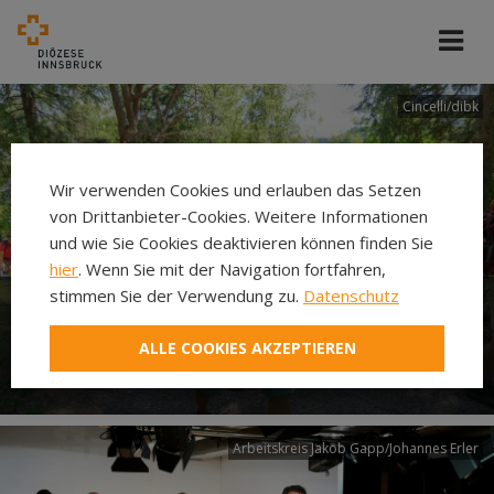
Cincelli/dibk
Wir verwenden Cookies und erlauben das Setzen
von Drittanbieter-Cookies. Weitere Informationen
und wie Sie Cookies deaktivieren können finden Sie
hier
. Wenn Sie mit der Navigation fortfahren,
stimmen Sie der Verwendung zu.
Datenschutz
Neuer Pilgerweg Via
ALLE COOKIES AKZEPTIEREN
Laudato si’
Arbeitskreis Jakob Gapp/Johannes Erler