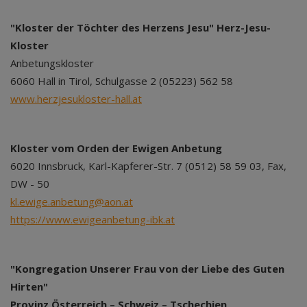
"Kloster der Töchter des Herzens Jesu" Herz-Jesu-
Kloster
Anbetungskloster
6060 Hall in Tirol, Schulgasse 2 (05223) 562 58
www.herzjesukloster-hall.at
Kloster vom Orden der Ewigen Anbetung
6020 Innsbruck, Karl-Kapferer-Str. 7 (0512) 58 59 03, Fax,
DW - 50
kl.ewige.anbetung@aon.at
https://www.ewigeanbetung-ibk.at
"Kongregation Unserer Frau von der Liebe des Guten
Hirten"
Provinz Österreich – Schweiz – Tschechien