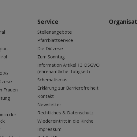
Service
Organisa
ral
Stellenangebote
Pfarrblattservice
gion
Die Diözese
irol
Zum Sonntag
Information Artikel 13 DSGVO
(ehrenamtliche Tätigkeit)
2026
Schematismus
iözese
Erklärung zur Barrierefreiheit
n Frauen
Kontakt
itung
Newsletter
Rechtliches & Datenschutz
n in der
uck
Wiedereintritt in die Kirche
g
Impressum