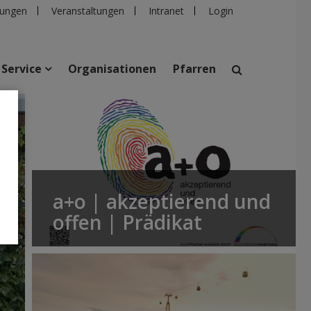
ungen
Veranstaltungen
Intranet
Login
Service
Organisationen
Pfarren
suchen
taltungen
Personen
Pfarren
Einrichtungen
a+o | akzeptierend und
offen | Prädikat