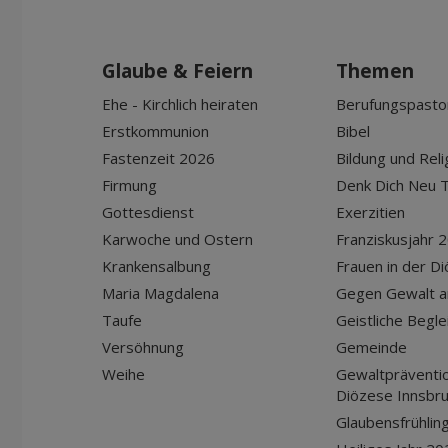
Glaube & Feiern
Themen
Ehe - Kirchlich heiraten
Berufungspasto
Erstkommunion
Bibel
Fastenzeit 2026
Bildung und Reli
Firmung
Denk Dich Neu T
Gottesdienst
Exerzitien
Karwoche und Ostern
Franziskusjahr 
Krankensalbung
Frauen in der D
Maria Magdalena
Gegen Gewalt a
Taufe
Geistliche Begle
Versöhnung
Gemeinde
Weihe
Gewaltpräventio
Diözese Innsbr
Glaubensfrühlin