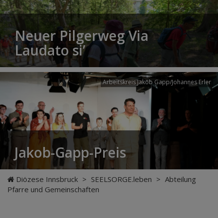
Neuer Pilgerweg Via
Laudato si’
Arbeitskreis Jakob Gapp/Johannes Erler
Jakob-Gapp-Preis
Diözese Innsbruck
>
SEELSORGE.leben
>
Abteilung
Pfarre und Gemeinschaften