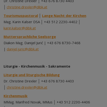
Dr. Christine Drexler │ +43 676 8730 4403
│
christine.drexler@dibk.at
Tourismuspastoral
│
Lange Nacht der Kirchen
Mag. Karin Kalser DSA │ +43 512 2230-4402 │
karin.kalser@dibk.at
Muttersprachliche Seelsorge
Diakon Mag. Danijel Jurić | +43 676 8730-7468
|
danijel.juric@dibk.at
Liturgie - Kirchenmusik - Sakramente
Liturgie und liturgische Bildung
Dr. Christine Drexler │ +43 676 8730 4403
│
christine.drexler@dibk.at
Kirchenmusik
MMag. Manfred Novak, MMus │ +43 512 2230-4406