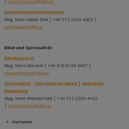
│
manfred.novak@dibk.at
Erwachsenenkatechumenat
Mag. Karin Kalser DSA │ +43 512 2230-4402 |
karin.kalser@dibk.at
Bibel und Spiritualität
Bibelpastoral
Mag. Elena Mizrachi | +43 676 8730 4407 │
elena.mizrachi@dibk.at
Spiritualität - Exerzitien im Alltag
│
Geistliche
Begleitung
Mag. Irene Weinold MAS │ +43 512 2230-4102
│
irene.weinold@dibk.at
Startseite