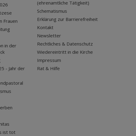
(ehrenamtliche Tätigkeit)
2026
Schematismus
iözese
Erklärung zur Barrierefreiheit
n Frauen
Kontakt
itung
Newsletter
Rechtliches & Datenschutz
n in der
uck
Wiedereintritt in die Kirche
g
Impressum
25 - Jahr der
Rat & Hilfe
endpastoral
ismus
terben
nitas
 ist tot