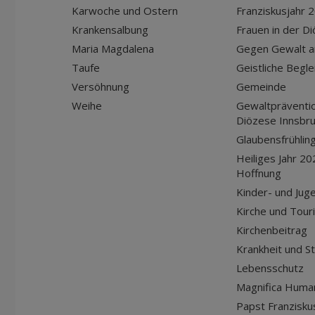
Karwoche und Ostern
Franziskusjahr 
Krankensalbung
Frauen in der D
Maria Magdalena
Gegen Gewalt a
Taufe
Geistliche Begle
Versöhnung
Gemeinde
Weihe
Gewaltpräventio
Diözese Innsbr
Glaubensfrühlin
Heiliges Jahr 20
Hoffnung
Kinder- und Jug
Kirche und Tour
Kirchenbeitrag
Krankheit und S
Lebensschutz
Magnifica Huma
Papst Franziskus