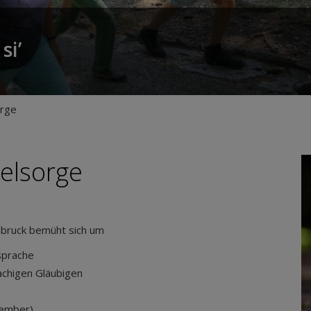
si’
orge
elsorge
sbruck bemüht sich um
sprache
achigen Gläubigen
tember)