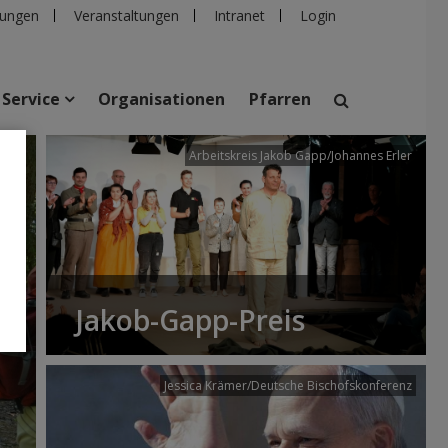
ungen
Veranstaltungen
Intranet
Login
Service
Organisationen
Pfarren
/dibk
Arbeitskreis Jakob Gapp/Johannes Erler
suchen
taltungen
Personen
Pfarren
Einrichtungen
Jakob-Gapp-Preis
Jessica Krämer/Deutsche Bischofskonferenz