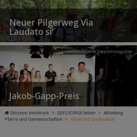
Neuer Pilgerweg Via
Laudato si’
Arbeitskreis Jakob Gapp/Johannes Erler
Jakob-Gapp-Preis
Diözese Innsbruck
>
SEELSORGE.leben
>
Abteilung
Pfarre und Gemeinschaften
>
Bibel und Spiritualität