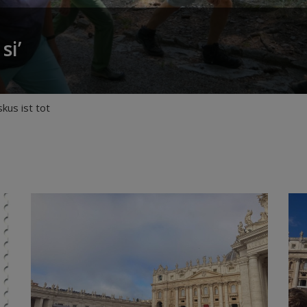
si’
kus ist tot