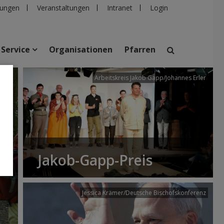
ungen
Veranstaltungen
Intranet
Login
Service
Organisationen
Pfarren
/dibk
Arbeitskreis Jakob Gapp/Johannes Erler
suchen
taltungen
Personen
Pfarren
Einrichtungen
Jakob-Gapp-Preis
Jessica Krämer/Deutsche Bischofskonferenz