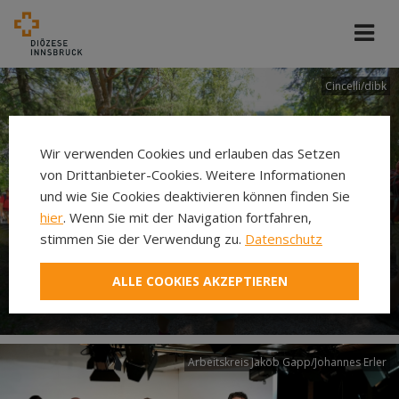
Cincelli/dibk
Wir verwenden Cookies und erlauben das Setzen
von Drittanbieter-Cookies. Weitere Informationen
und wie Sie Cookies deaktivieren können finden Sie
hier
. Wenn Sie mit der Navigation fortfahren,
stimmen Sie der Verwendung zu.
Datenschutz
Neuer Pilgerweg Via
ALLE COOKIES AKZEPTIEREN
Laudato si’
Arbeitskreis Jakob Gapp/Johannes Erler