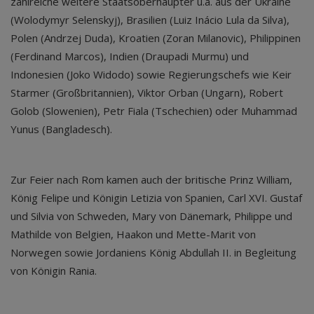
zahlreiche weitere Staatsoberhäupter u.a. aus der Ukraine
(Wolodymyr Selenskyj), Brasilien (Luiz Inácio Lula da Silva),
Polen (Andrzej Duda), Kroatien (Zoran Milanovic), Philippinen
(Ferdinand Marcos), Indien (Draupadi Murmu) und
Indonesien (Joko Widodo) sowie Regierungschefs wie Keir
Starmer (Großbritannien), Viktor Orban (Ungarn), Robert
Golob (Slowenien), Petr Fiala (Tschechien) oder Muhammad
Yunus (Bangladesch).
Zur Feier nach Rom kamen auch der britische Prinz William,
König Felipe und Königin Letizia von Spanien, Carl XVI. Gustaf
und Silvia von Schweden, Mary von Dänemark, Philippe und
Mathilde von Belgien, Haakon und Mette-Marit von
Norwegen sowie Jordaniens König Abdullah II. in Begleitung
von Königin Rania.