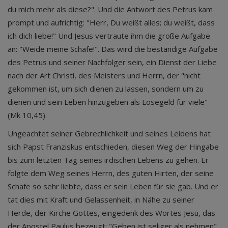
du mich mehr als diese?". Und die Antwort des Petrus kam
prompt und aufrichtig: "Herr, Du weißt alles; du weißt, dass
ich dich liebe!" Und Jesus vertraute ihm die große Aufgabe
an: "Weide meine Schafe!". Das wird die beständige Aufgabe
des Petrus und seiner Nachfolger sein, ein Dienst der Liebe
nach der Art Christi, des Meisters und Herrn, der "nicht
gekommen ist, um sich dienen zu lassen, sondern um zu
dienen und sein Leben hinzugeben als Lösegeld für viele"
(Mk 10,45).
Ungeachtet seiner Gebrechlichkeit und seines Leidens hat
sich Papst Franziskus entschieden, diesen Weg der Hingabe
bis zum letzten Tag seines irdischen Lebens zu gehen. Er
folgte dem Weg seines Herrn, des guten Hirten, der seine
Schafe so sehr liebte, dass er sein Leben für sie gab. Und er
tat dies mit Kraft und Gelassenheit, in Nähe zu seiner
Herde, der Kirche Gottes, eingedenk des Wortes Jesu, das
der Apostel Paulus bezeugt: "Geben ist seliger als nehmen"