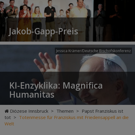
Jakob-Gapp-Preis
Jessica Krämer/Deutsche Bischofskonferenz
KI-Enzyklika: Magnifica
Humanitas
Diözese Innsbruck
>
Themen
>
Papst Franziskus ist
tot
>
Totenmesse für Franziskus mit Friedensappell an die
Welt